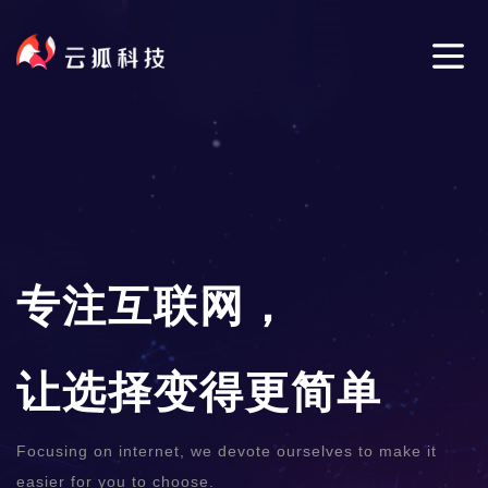
专注互联网，
让选择变得更简单
Focusing on internet, we devote ourselves to make it
easier for you to choose.