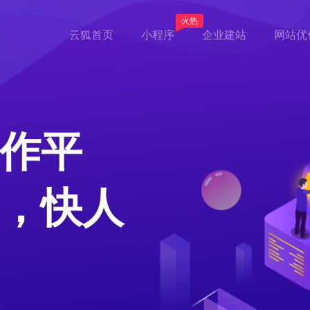
火热
云狐首页
小程序
企业建站
网站优
作平
，快人